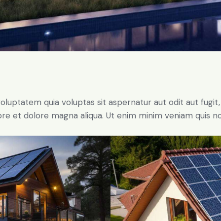
ptatem quia voluptas sit aspernatur aut odit aut fugit, qu
ore et dolore magna aliqua. Ut enim minim veniam quis n