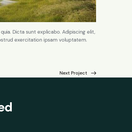
ia. Dicta sunt explicabo. Adipiscing elit,
ostrud exercitation ipsam voluptatem.
Next Project
ted